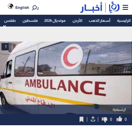
English
الرئيسية
أسعار الذهب
الأردن
مونديال 2026
فلسطين
طقس
1
ارشيفية
0
0