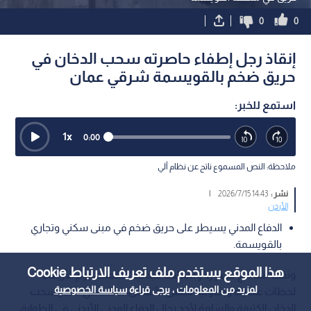
0
0
إنقاذ رجل إطفاء حاصرته سحب الدخان في
حريق ضخم بالقويسمة شرقي عمان
استمع للخبر:
1
x
0:00
ملاحظة: النص المسموع ناتج عن نظام آلي
نشر :
14:43 2026/7/15
|
الأردن
الدفاع المدني يسيطر على حريق ضخم في مبنى سكني وتجاري
بالقويسمة.
هذا الموقع يستخدم ملف تعريف الارتباط Cookie
وثقت مقاطع مصورة ومشاهد ميدانية التقطت، يوم الأربعاء،
لمزيد من المعلومات ، يرجى قراءة
سياسة الخصوصية
لحظات عصيبة وبطولية تحبس الأنفاس، تمثلت في حصار سحب
الدخان الكثيفة والسامة لأحد رجال الدفاع المدني الأردني في الطوابق