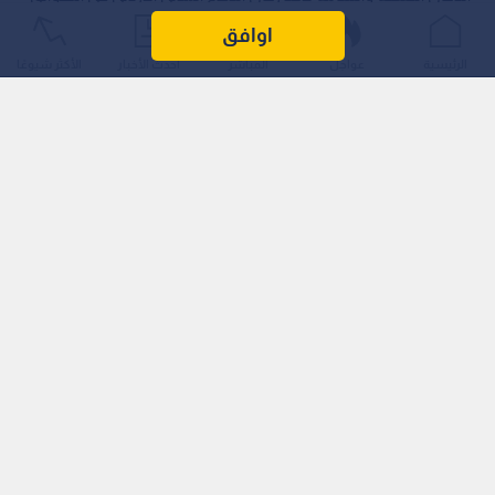
العليا لمبنى سكني وتجاري اندلع فيه حريق ضخم بمنطقة القويسمة
اوافق
(حي النهارية) شرقي العاصمة عمان.
الرئيسية
عواجل
المباشر
أحدث الأخبار
الأكثر شيوعًا
وفي هذا الصدد، أظهر مقطع الفيديو الخاص لقناة "رؤيا" انبعاث
كميات هائلة من الدخان الأسود الكثيف من شرفات ونوافذ المبنى
المحترق؛ حيث حوصر أحد رقباء الإطفاء بشكل كامل فوق شرفة أحد
الطوابق العليا أثناء محاولته السيطرة على مصدر النيران وتأمين
المبنى.