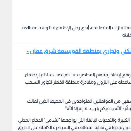
ة الغازات المتصاعدة، أبدى رجل الإطفاء ثباتا وشجاعة بالغة
ائه.
 سكني وتجاري بمنطقة القويسمة شرق عمان -
وقع لإنقاذ زميلهم المحاصر؛ حيث تم نصب سلالم الإطفاء
اعدته على النزول ومغادرة منطقة الخطر لتجاوز السـحب
الشعبي من المواطنين المتواجدين في المحيط الذين تعالت
"الله يحميكم يا رب.. لا إله إلا الله".
يرة والتحديات البالغة التي يواجهها "نشامى" الدفاع المدني
الذين نجحوا في نهاية المطاف في السيطرة الكاملة على الحريق