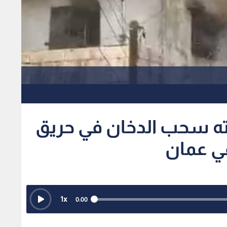
ته سحب الدخان في حريق
ي عمان
1
x
0:00