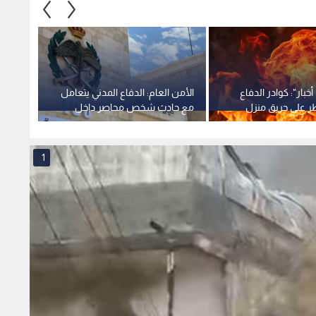
خبار": كوادر الدفاع
الأمن العام: الدفاع المدني يتعامل
ر على حريق منزل
مع حادث شخص محاصر داخل
بحادث
مادبا
حفرة بمنزله في الزرقاء
1