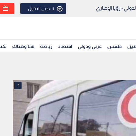
ولي - رؤيا الإخباري
تسجيل الدخول
ين
طقس
عربي ودولي
اقتصاد
رياضة
هنا وهناك
تكنو
1