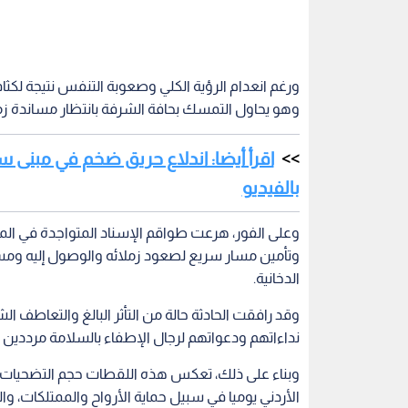
ورغم انعدام الرؤية الكلي وصعوبة التنفس نتيجة لكثاف
وهو يحاول التمسك بحافة الشرفة بانتظار مساندة زمل
اقرأ أيضا: اندلاع حريق ضخم في مبنى
بالفيديو
وعلى الفور، هرعت طواقم الإسناد المتواجدة في الم
وتأمين مسار سريع لصعود زملائه والوصول إليه ومس
الدخانية.
وقد رافقت الحادثة حالة من التأثر البالغ والتعاطف 
نداءاتهم ودعواتهم لرجال الإطفاء بالسلامة مرددين بتأثر: 
وبناء على ذلك، تعكس هذه اللقطات حجم التضحيات الكب
الأردني يوميا في سبيل حماية الأرواح والممتلكات، و