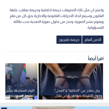
واعتبر ان مثل تلك التصرفات جريمة اخلاقية وجريمة يعاقب عليها
القانون وسيتم اتخاذ الاجراءات القانونية والادارية بحق كل من قام
ويقوم بنشر الصورة، وحذر من تداول صورة الضحية تحت طائلة
المسؤولية.
الامن العام
جريمة طبربور
اقرأ أيضاً
بيان صادر عن "الداخلية" و"العدل"
اللواء المعايطة يترأس اجتما
حول الاشتباه بمواطن أردني بقتل
لمتابعة الاستعدادات لم
مواطنة أمريكية في إيرلندا
في دورته الأربعين