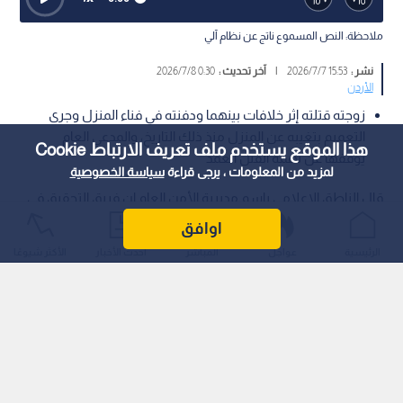
ملاحظة: النص المسموع ناتج عن نظام آلي
نشر :
15:53 2026/7/7
|
آخر تحديث :
0:30 2026/7/8
الأردن
زوجته قتلته إثر خلافات بينهما ودفنته في فناء المنزل وجرى
التعميم بتغيبه عن المنزل منذ ذلك التاريخ، والمدعي العام
هذا الموقع يستخدم ملف تعريف الارتباط Cookie
يوقفها عن تهمة القتل العمد
لمزيد من المعلومات ، يرجى قراءة
سياسة الخصوصية
قال الناطق الإعلامي باسم مديرية الأمن العام إن فريق التحقيق في
القضايا المجهولة في إدارة البحث الجنائي أعاد فتح ملف تغيب
اوافق
شخص منذ عام 2015م وكشف تعرضه للقتل من قبل زوجته، وألقي
الرئيسية
عواجل
المباشر
أحدث الأخبار
الأكثر شيوعًا
القبض عليها واعترفت بذلك.