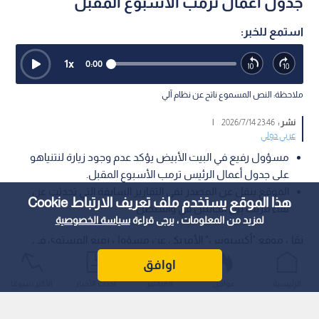
جدول أعمال ترمب الأسبوع المقبل
استمع للخبر:
1
x
0:00
ملاحظة: النص المسموع ناتج عن نظام آلي
نشر :
23:46 2026/7/14
|
عربي دولي
مسؤول رفيع في البيت الأبيض يؤكد عدم وجود زيارة لنتنياهو
على جدول أعمال الرئيس ترمب الأسبوع المقبل.
الموقع ينقل عن المصدر نفي التقارير السابقة التي تحدثت عن
هذا الموقع يستخدم ملف تعريف الارتباط Cookie
لقاء قريب بين الجانبين في واشنطن.
لمزيد من المعلومات ، يرجى قراءة
سياسة الخصوصية
نقل موقع "أكسيوس" الأمريكي عن مسؤول رفيع المستوى في
البيت الأبيض، تأكيده أنه لا توجد أي زيارة لرئيس وزراء الاحتلال
اوافق
بنيامين نتنياهو مدرجة على جدول أعمال الرئيس دونالد ترمب خلال
الرئيسية
عواجل
المباشر
أحدث الأخبار
الأكثر شيوعًا
الأسبوع المقبل.