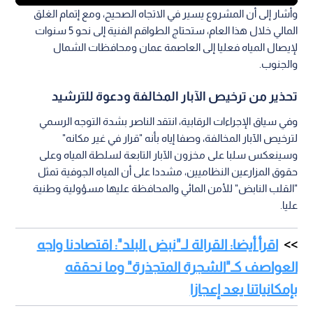
وأشار إلى أن المشروع يسير في الاتجاه الصحيح، ومع إتمام الغلق
المالي خلال هذا العام، ستحتاج الطواقم الفنية إلى نحو 5 سنوات
لإيصال المياه فعليا إلى العاصمة عمان ومحافظات الشمال
والجنوب.
تحذير من ترخيص الآبار المخالفة ودعوة للترشيد
وفي سياق الإجراءات الرقابية، انتقد الناصر بشدة التوجه الرسمي
لترخيص الآبار المخالفة، وصفا إياه بأنه "قرار في غير مكانه"
وسينعكس سلبا على مخزون الآبار التابعة لسلطة المياه وعلى
حقوق المزارعين النظاميين، مشددا على أن المياه الجوفية تمثل
"القلب النابض" للأمن المائي والمحافظة عليها مسؤولية وطنية
عليا.
اقرأ أيضا: القرالة لـ"نبض البلد": اقتصادنا واجه
العواصف كـ"الشجرة المتجذرة" وما نحققه
بإمكانياتنا يعد إعجازا