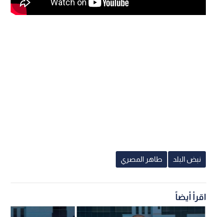
نبض البلد
طاهر المصري
اقرأ أيضاً