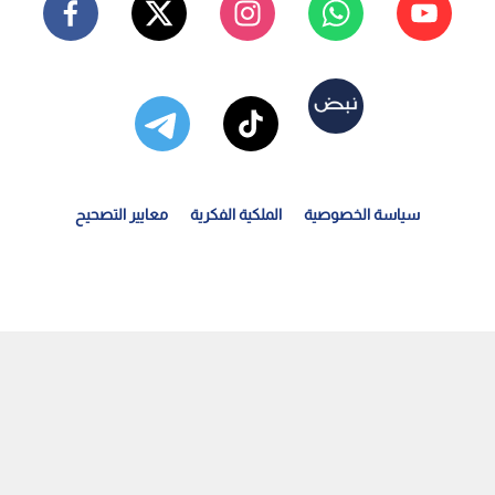
سياسة الخصوصية
الملكية الفكرية
معايير التصحيح
لناصر لـ "نبض البلد": انتهى اتفاق الـ 50 مليون متر مكعب...