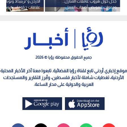
جدل حول هروب عاملات المنازل..
الأردن و"ترينيداد وتوباغو"
ودعوات لتعويض أصحاب العمل
علاقات دبلوماسية رسمية
وملاحقة الشبكات غير المرخصة..
فيديو
جميع الحقوق محفوظة رؤيا © 2026
موقع إخباري أردني تابع لقناة رؤيا الفضائية. تابعوا معنا آخر الأخبار المحلية
الأردنية، تغطيات شاملة لأخبار فلسطين، وأبرز التقارير والمستجدات
العربية والدولية على مدار الساعة.