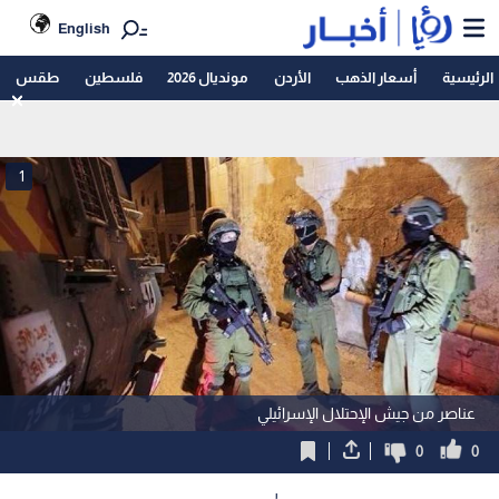
English
الرئيسية
أسعار الذهب
الأردن
مونديال 2026
فلسطين
طقس
1
عناصر من جيش الإحتلال الإسرائيلي
0
0