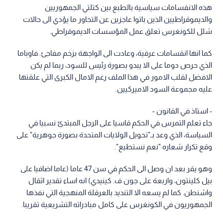
هذه الانقسامات سياسية بالطبع بين كتلتي الجمهوريين
والديموقراطيين الذين باتوا عاجزين عن التحاور ما يؤدي الى حالات
شلل للكونغرس تعلق عمل المؤسسات الديموقراطي.
كما انها انقسامات عرقية، وعادت الى الواجهة بزخم مفاجئ. فاوباما
الذي حرص دوما على الا يبدو بصورة رئيس للسود، ربما لم يكن
الافضل لقلب الامور في هذا الملف رغم الامال الكبرى التي علقتها
عليه مجموعة السود الاميركيين.
- استاذ في القانون -
جاء تعلم التمرس في الحكم قاسيا على الرجل المبتدئ نسبيا في
السياسة، الذي وعد بـ"تحويل الولايات المتحدة بصورة جوهرية" على
وقع تكرار شعاره "نعم نستطيع".
وهو يقر بعد ان وصل الى الحكم في سن 47 عاما (عاما اضافيا على
بيل كلينتون، واربعة على جون ف. كينيدي) انه اساء تقدير اثقال
واشنطن. كما لم يسعه الا التنديد بالعرقلة المنهجية التي نفذها
الجمهوريون في الكونغرس على كامل مبادراته التشريعية تقريبا.