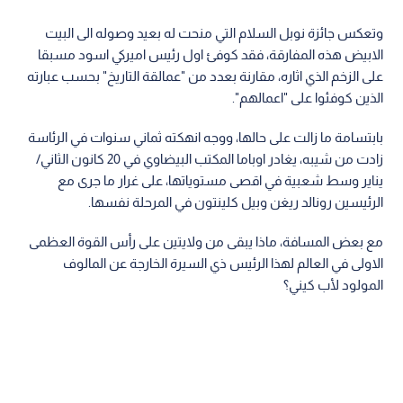
وتعكس جائزة نوبل السلام التي منحت له بعيد وصوله الى البيت
الابيض هذه المفارقة، فقد كوفئ اول رئيس اميركي اسود مسبقا
على الزخم الذي اثاره، مقارنة بعدد من "عمالقة التاريخ" بحسب عبارته
الذين كوفئوا على "اعمالهم".
بابتسامة ما زالت على حالها، ووجه انهكته ثماني سنوات في الرئاسة
زادت من شيبه، يغادر اوباما المكتب البيضاوي في 20 كانون الثاني/
يناير وسط شعبية في اقصى مستوياتها، على غرار ما جرى مع
الرئيسين رونالد ريغن وبيل كلينتون في المرحلة نفسها.
مع بعض المسافة، ماذا يبقى من ولايتين على رأس القوة العظمى
الاولى في العالم لهذا الرئيس ذي السيرة الخارجة عن المالوف
المولود لأب كيني؟