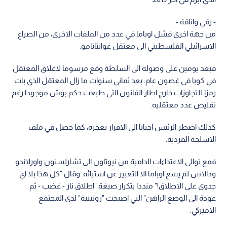
- رقي واناقة -
من جهة اخرى فشل اوباما في عدد من الملفات الاخرى، من الصراع
الاسرائيلي الفلسطيني الى معتقل غوانتانامو.
فبعد يومين على وصوله الى السلطة وقع مرسوما لاغلاق المعتقل
في كوبا في غضون عام. بعد ثماني سنوات ما زال المعتقل الذي بات
رمزا للتجاوزات خارج اطار القانون التي طبعت حكم بوش موجودا رغم
تقليص عدد معتقليه.
كذلك اضطر الرئيس احيانا الى الاقرار بعجزه، كما حصل في ملف
الاسلحة الفردية.
فمع توالي الاعتداءات الدامية من نيوتاون الى تشارلستون واورلاندو
ودالاس لم يسع اوباما الا التعبير عن استيائه. وقال "كل هذا بلا اي
جدوى على الاطلاق!" منددا بتكرار صيغة "اطلاق نار - غضب - ثم
عودة الى الوضع الراهن" التي اصبحت "روتينية" لدى المجتمع
الاميركي.