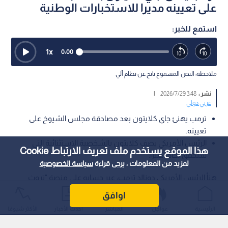
على تعيينه مديرا للاستخبارات الوطنية
استمع للخبر:
1
x
0:00
ملاحظة: النص المسموع ناتج عن نظام آلي
نشر :
3:48 2026/7/29
|
عربي دولي
ترمب يهنئ جاي كلايتون بعد مصادقة مجلس الشيوخ على
تعيينه.
الرئيس الأمريكي يصف كلايتون بالشخصية الاستثنائية التي
هذا الموقع يستخدم ملف تعريف الارتباط Cookie
ستحقق نجاحا كبيرا.
لمزيد من المعلومات ، يرجى قراءة
سياسة الخصوصية
هنأ الرئيس الأمريكي دونالد ترمب، عبر حسابه على منصة "تروث
سوشيال"، جاي كلايتون بمناسبة مصادقة مجلس الشيوخ الأمريكي
اوافق
على تعيينه مديرا قادما للاستخبارات الوطنية.
الرئيسية
عواجل
المباشر
أحدث الأخبار
الأكثر شيوعًا