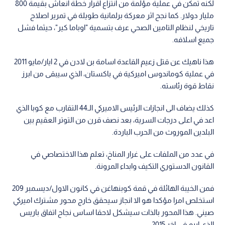
لكنه تمكن في عملية مؤلمة من انتزاع اقرار خطة انعاش بقيمة 800
مليار دولار. كما نجح اثر معركة برلمانية طويلة في تمرير اصلاح
تاريخي لنظام التامين الصحي عرف بتسمية "اوباما كير"، حيثما فشل
جميع اسلافه.
هذا ناهيك عن قتل زعيم القاعدة اسامة بن لادن في 2 ايار/مايو 2011
في عملية كوماندوس اميركية في باكستان، الذي سيبقى من ابرز
نقاط قوة رئاسته.
كذلك يضاف الى انجازات الرئيس الاميركي الـ44 التقارب مع كوبا الذي
اعد في اعلى درجات السرية، بعد نصف قرن من التوتر العقيم بين
البلدين الموروث من الحرب الباردة.
في عدد من الملفات على غرار المناخ، تعلم هذا الاختصاصي في
القانون الدستوري التكيف وابداء المرونة.
فمن الخيبة الهائلة في قمة كوبنهاغن في كانون الاول/ديسمبر 209
استخلص امرا مؤكدا هو الا انجاز سيحقق خارج محور مشترك اميركي
صيني. هذا المحور بالذات سيشكل لاحقا اساس نجاح اتفاق باريس
الذي ابرم في اخر 2015.