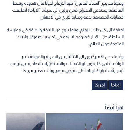
وفيما قد يثير "استاذ القانون" فيه الازعاج احيانا فان هدوءه وسط
العاصفة يستدعي الاحترام. فمن برلين الى سيلما (الاباما) انطبعت
خطاباته المصممة بدقة وعناية كبرى في الاذهان.
اضافة الى كل ذلك، يتمتع اوباما بنوع من اللباقة والاناقة في ممارسة
السلطة، حتى باقرار خصومه، اسهم في تحسين صورة الولايات
المتحدة حول العالم.
وفيما دعي الاميركيون الى الاختيار بين السرية والمواقف غير
الواضحة لدى كلينتون، او الاهانات والاستفزازات الصادرة عن ترامب،
تبدو رئاسة باراك اوباما على نقيض مبهر وباتت تعتبر مرجعا.
اوباما
امريكا
اقرأ أيضاً