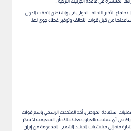
عمليات استعادة الموصل، أكد المتحدث الرسمي باسم قوات
ارك في أي عمليات بالعراق، معللا ذلك بأن السعودية لا يمكن
ارة منه إلى ميليشيات الحشد الشعبي المدعومة من إيران.
الفرنسي جان ايف لو دريان الثلاثاء الماضي عقب اجتماع وزراء
ـ"عزل واستعادة الرقة" لمنع "داعش" من إعادة تنظيم نفسه "بعد ما
ير إن موقع مدينة الرقة الاستراتيجي، وهي ثاني معقل مهم
ين الفارين من الموصل بالهروب إليها وإعادة تشكيل كيان
تمال تداخل الإطار الزمني للمعركتين لتجنب حصول انزلاقات
 لاستعادة الرقة هو تطويق المدينة أولا ثم شن معركة "تتشابه