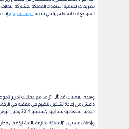
تصريحات اعلامية استعداد المملكة لمشاركة التحالف ا
المتوقع انطلاقها قريبا في مدينة
الرقة السورية
إذا م
وهذه العمليات قد تأتي تزامنا مع عمليات تحرير ال
داعش من إعادة تشكيل تنظيم في معقله في الرقة، م
الجوية السعودية منذ أيلول/سبتمبر 2014 ‏وحتى اليوم نفذت ما مجموعه 201 طلعة جوية ضمن التحالف الدولي.
وأضاف عسيري: "المملكة ملتزمة بالمشاركة في محارب
مهام جوية سواء من داخل المملكة أو من خلال طائراته
وفيما يخص العمليات الأرضية، أوضح عسيري أنه في ا
الأعضاء فيه على استخدام قوات سورية محلية يتم مس
السعودية لن تشارك في عمليات الموصل