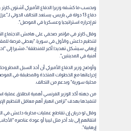
إجراءاتها مع الخطوات المتخذة والمطبقة في الموصل
محلية سورية" وبدعم من التحالف.
من جهته أكد الوزير الفرنسي أهمية انطلاق عملية اس
لتنفيذها بهدف "تزامن انهيار أهم معاقل التنظيم ال
وقال لو دريان إن تقاطع عمليات محاربة داعش في ا
انتقالهم إلى بلد آخر مثل ليبيا أو عودة عناصره "الأجان
إرهابية".
وشدد على ضرورة "اليقظة الأمنية على صعيد دولي وتك
فور وصولهم وتضييق الخناق عليهم".
الأزمة السورية
أخبار السعودية
الرقة السورية
اقرأ أيضاً