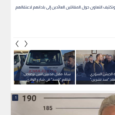
الجيش السوري..
سانا: مقتل مدنيين اثنين برصاص
مظلوم 
تفقد "سد تشرين"
تنظيم "قسد" في شارع الوادي
 الفني
بمدينة الرقة السورية
السور
1