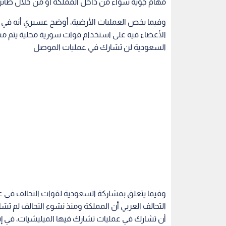
وفيما يتعلق بمشاركة السعودية لقوات التحالف في 
التحالف العربي أن المملكة ومنذ نشوء التحالف لم تش
أن تشارك في عمليات تشارك فيها الميليشيات، في إش
وبحسب ما كشفه وزيرا الدفاع الأميركي آشتون كارتر و
دفاع 13 دولة في باريس، يستعد التحالف الدولي ل
تم إحرازه استراتيجيا وعسكريا في الموصل".
وقال كارتر في مؤتمر صحفي على هامش الاجتماع الأخ
لتنظيم داعش والأول في سوريا، "يعطي فرصة للمقاتل
إرهابي سيشكل تهديدا أكبر للمنطقة"، مشيرا إلى "اح
أمنية في المدينتين".
وأوضح وزير الدفاع الأميركي أن أحد السبل المطروحة