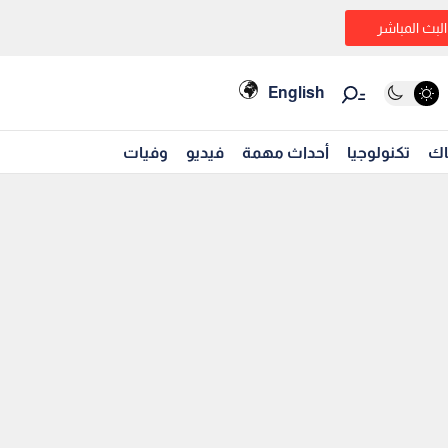
البث المباشر
English
اك
تكنولوجيا
أحداث مهمة
فيديو
وفيات