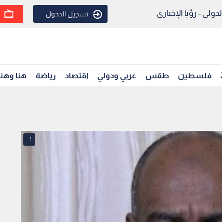
ولي - رؤيا الإخباري
تسجيل الدخول
فلسطين
طقس
عربي ودولي
اقتصاد
رياضة
هنا وهن
1