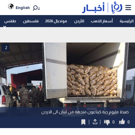
English
الرئيسية
أسعار الذهب
الأردن
مونديال 2026
فلسطين
طقس
2
ضبط مليوم حبة كبتاغون متجهة من لبنان الى الاردن
0
0