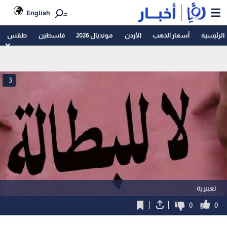
English
الرئيسية
أسعار الذهب
الأردن
مونديال 2026
فلسطين
طقس
3
تعبيرية
0
0