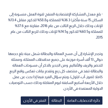
· بلغ معدل المشاركة الإقتصادية المنقح (قوة العمل منسوبة إلى
السكان 15 سنة فأكثر) 36.3% للمملكة و58.8% للذكور مقابل 13.4%
للإناث وذلك خلال الربع الثالث من عام 2016، مقارنة مع 37.6%
للمملكة و60.5% للذكور و14.5% للإناث وذلك للربع الثالث من عام
2015.
وتجدر الإشارة إلى أن مسح العمالة والبطالة شمل عينة بلغ حجمها
حوالي 13 ألف أسرة موزعة على جميع محافظات المملكة، وممثلة
للحضر والريف والأقاليم. ومن الجدير بالذكر أن مسوحات العمالة
والبطالة تنفذ في منتصف كل ربع وتقدم بيانات تعكس واقع الربع
كاملا (تموز، آب، ايلول)، ويتم سؤال الفرد فيما إذا بحث عن عمل
خلال الأربعة أسابيع السابقة ليوم المقابلة وذلك حسب التوصيات
الدولية المعتمدة في الأردن.
دائرة الاحصاءات العامة
البطالة
الفقر في الأردن