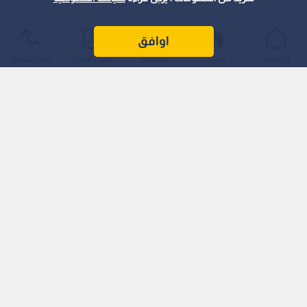
اوافق
الرئيسية
عواجل
المباشر
أحدث الأخبار
الأكثر شيوعًا
وأظهرت الأرقام ارتفاع قيمة الصادرات الوطنية إلى الولايات المتحدة
إلى 701 مليون دينار، مقارنة بـ656 مليون دينار للفترة ذاتها من العام
الماضي، ما يمثل نموا بنسبة 6.9%.
في المقابل، بلغت قيمة المستوردات الأردنية من السوق الأميركية
خلال الفترة نفسها 530 مليون دينار، مقابل 404 ملايين دينار في
العام الماضي، بارتفاع نسبته 31.2%.
وبذلك ارتفع حجم التبادل التجاري بين البلدين ليصل إلى 1.231 مليار
دينار في الثلث الأول من عام 2025، مقارنة بـ1.060 مليار دينار خلال
نفس الفترة من عام 2024.