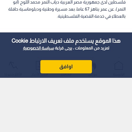
فلسطين لدى جمهورية مصر العربية دياب النمر محمد اللوح (أبو
النمر)، عن عمر يناهز 67 عاما، بعد مسيرة وطنية ودبلوماسية حافلة
بالعطاء في خدمة القضية الفلسطينية.
هذا الموقع يستخدم ملف تعريف الارتباط Cookie
لمزيد من المعلومات ، يرجى قراءة
سياسة الخصوصية
اوافق
الرئيسية
عواجل
المباشر
أحدث الأخبار
الأكثر شيوعًا
وأفادت مصادر دبلوماسية في السفارة الفلسطينية بالقاهرة بأن
الوفاة جاءت إثر وعكة صحية ألمت به، مؤكدة أن إجراءات مراسم
الدفن ستتم في المقابر المصرية في العاصمة القاهرة بعد استكمال
الترتيبات الرسمية.