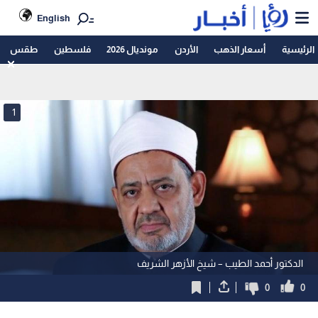
English
الرئيسية
أسعار الذهب
الأردن
مونديال 2026
فلسطين
طقس
1
الدكتور أحمد الطيب – شيخ الأزهر الشريف
0
0