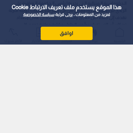
الـدبلوماسية الـمتتالية الـتي يجريها رئيس الـحكومة الـعراقية علي
هذا الموقع يستخدم ملف تعريف الارتباط Cookie
الزيدي بين واشنطن وطهران تأتي في إطار بناء علاقات دولية متزنة
لمزيد من المعلومات ، يرجى قراءة
سياسة الخصوصية
تهدف إلى حفظ أمن العراق واستقراره، مؤكدة أن عمان وبغداد
تدركان أن الاستقرار يبدأ من الـداخل وبإرادة وطنية تجمع كل
المكونات العراقية.
اوافق
الرئيسية
عواجل
المباشر
أحدث الأخبار
الأكثر شيوعًا
وأوضحت "جبر" خلال برنامج "أخبار السابعة" عبر قناة "رؤيا"، أن زيارة
واشنطن جاءت لتأمين مظلة اقتصادية تمنح النظام السياسي