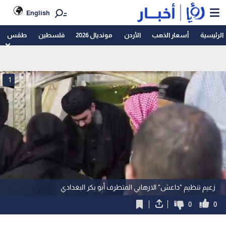
English
الرئيسية
أسعار الذهب
الأردن
مونديال 2026
فلسطين
طقس
1
زعيم تنظيم "داعش" الارهابي المتطرف أبو بكر البغدادي
0
0