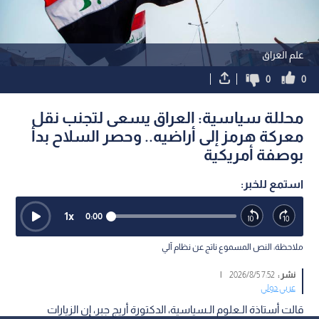
علم العراق
0
0
محللة سياسية: العراق يسعى لتجنب نقل
معركة هرمز إلى أراضيه.. وحصر السلاح بدأ
بوصفة أمريكية
استمع للخبر:
1
x
0:00
ملاحظة: النص المسموع ناتج عن نظام آلي
نشر :
7:52 2026/8/5
|
عربي دولي
قالت أستاذة الـعلوم الـسياسية، الدكتورة أريج جبر، إن الزيارات