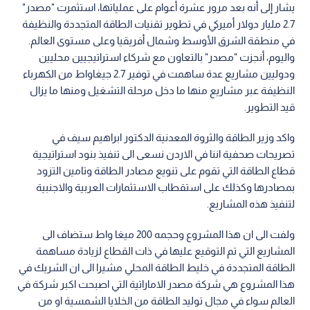
يشار إلى أنه بعد مرور عشرة أعوام على عملياتها، استثمرت "مصدر"
2.7 مليار دولار أميركي في تطوير تقنيات الطاقة المتجددة والنظيفة
في منطقة الشرق الأوسط وشمال أفريقيا وعلى مستوى العالم.
واليوم، أنجزت "مصدر" بالتعاون مع شركاء استراتيجيين محليين
ودوليين مشاريع عدة ساهمت في توفير 2.7 جيغاواط من الكهرباء
النظيفة عبر مشاريع منها ما دخل مرحلة التشغيل ومنها ما يزال
قيد التطوير.
واكد وزير الطاقة والثروة المعدنية الدكتور ابراهيم سيف في
تصريحات صحفية اننا في الاردن نسعى الى تنفيذ بنود استراتيجية
قطاع الطاقة التي تقوم على تنويع مصادر الطاقة وتامين التزود
بمصادرها وكذلك على استقطاب الاستثمارات العربية والاجنبية
لتنفيذ هذه المشاريع.
ولفت الى ان هذا المشروع وحجمه 200 ميغا واط ستضاف الى
المشاريع التي تم التوقيع عليها في ذات القطاع لزيادة مساهمة
الطاقة المتجددة في خليط الطاقة المحلي مشيرا الى ان الشريك في
هذا المشروع هي شركة مصدر الاماراتية التي اصبحت اكبر شركة في
العالم سواء في مجال توليد الطاقة من الخلايا الشمسية او من