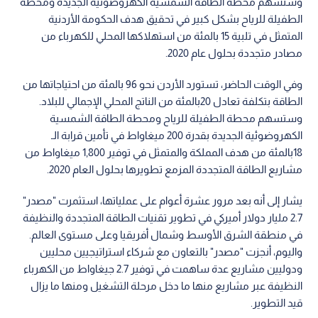
وستسهم محطة الطاقة الشمسية الكهروضوئية الجديدة ومحطة
الطفيلة للرياح بشكل كبير في تحقيق هدف الحكومة الأردنية
المتمثل في تلبية 15 بالمئة من استهلاكها المحلي للكهرباء من
مصادر متجددة بحلول عام 2020.
وفي الوقت الحاضر، تستورد الأردن نحو 96 بالمئة من احتياجاتها من
الطاقة بتكلفة تعادل 20بالمئة من الناتج المحلي الإجمالي للبلاد.
وستسهم محطة الطفيلة للرياح ومحطة الطاقة الشمسية
الكهروضوئية الجديدة بقدرة 200 ميغاواط في تأمين قرابة الـ
18بالمئة من هدف المملكة والمتمثل في توفير 1,800 ميغاواط من
مشاريع الطاقة المتجددة المزمع تطويرها بحلول العام 2020.
يشار إلى أنه بعد مرور عشرة أعوام على عملياتها، استثمرت "مصدر"
2.7 مليار دولار أميركي في تطوير تقنيات الطاقة المتجددة والنظيفة
في منطقة الشرق الأوسط وشمال أفريقيا وعلى مستوى العالم.
واليوم، أنجزت "مصدر" بالتعاون مع شركاء استراتيجيين محليين
ودوليين مشاريع عدة ساهمت في توفير 2.7 جيغاواط من الكهرباء
النظيفة عبر مشاريع منها ما دخل مرحلة التشغيل ومنها ما يزال
قيد التطوير.