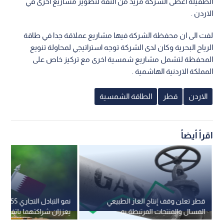
الطفيلة اعطى الشركة مزيد من الثقة لتطوير مشاريع اخرى في
الاردن .
لفت الى ان محفظة الشركة فيها مشاريع عملاقة جدا في طاقة
الرياح البحرية وكان لدى الشركة توجه استراتيجي لمحاولة تنويع
المحفظة لتشمل مشاريع شمسية اخرى مع تركيز خاص على
المملكة الاردنية الهاشمية .
الاردن
قطر
الطاقة الشمسية
اقرأ أيضاً
قطر تعلن وقف إنتاج الغاز الطبيعي
نمو التبا
المسال والمنتجات المرتبطة به
يعززان شراكتهما باتفاقيا
واستثمارات بالمليارات