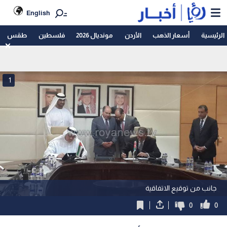
English
الرئيسية
أسعار الذهب
الأردن
مونديال 2026
فلسطين
طقس
1
جانب من توقيع الاتفاقية
0
0