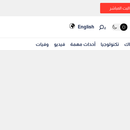
البث المباشر
English
اك
تكنولوجيا
أحداث مهمة
فيديو
وفيات