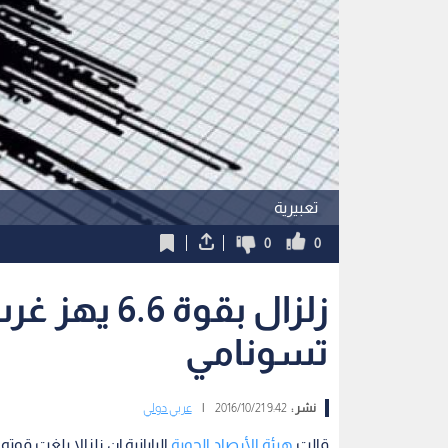
تعبيرية
0
0
زلزال بقوة 
تسونامي
نشر :
9:42 2016/10/21
|
عربي دولي
قالت
هيئة الأرصاد الجوية