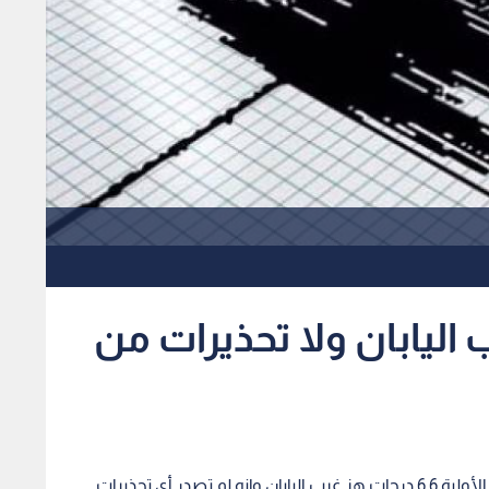
6.6 يهز غرب اليابان ولا تحذيرات من
اليابانية إن زلزالا بلغت قوته الأولية 6.6 درجات هز غرب اليابان وإنه لم تصدر أي تحذيرات