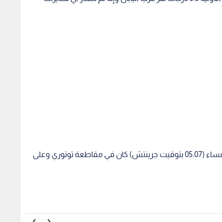
وقالت الهيئة إن مركز الزلزال الذي وقع الساعة 2.07 مساء (05.07 بتوقيت جرينتش) كان في مقاطعة توتوري وعلى