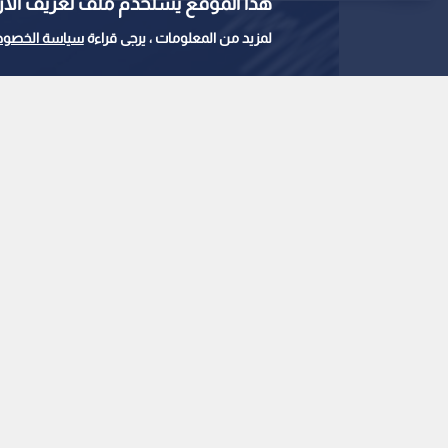
هذا الموقع يستخدم ملف تعريف الارتباط e
لمزيد من المعلومات ، يرجى قراءة
سياسة الخصوص
مقياس ريختر
0
0
الهلال الأحمر المصري
زلزال بقوة 5.3 درجات شعر به سكان القاهرة
استمع للخبر:
ملاحظة: النص المسموع ناتج عن نظام آلي