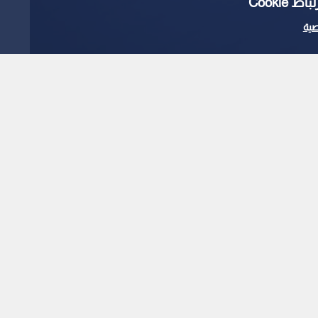
Cooki
ية
 يفعل خطة الطوارئ بعد
1
x
0:00