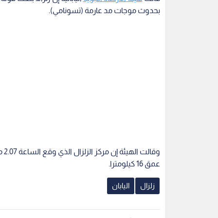
بحدوث موجات مد عارمة (تسونامي).
عمق 16 كيلومترا.
زلزال
اليابان