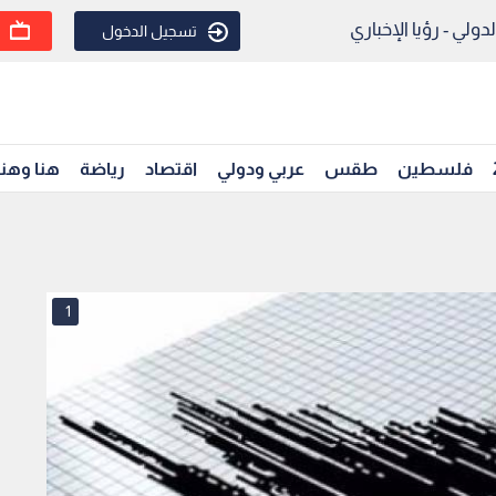
ولي - رؤيا الإخباري
تسجيل الدخول
فلسطين
طقس
عربي ودولي
اقتصاد
رياضة
هنا وهن
1