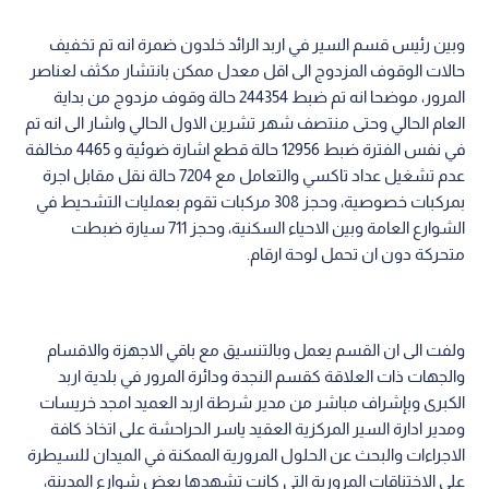
وبين رئيس قسم السير في اربد الرائد خلدون ضمرة انه تم تخفيف
حالات الوقوف المزدوج الى اقل معدل ممكن بانتشار مكثف لعناصر
المرور، موضحا انه تم ضبط 244354 حالة وقوف مزدوج من بداية
العام الحالي وحتى منتصف شهر تشرين الاول الحالي واشار الى انه تم
في نفس الفترة ضبط 12956 حالة قطع اشارة ضوئية و 4465 مخالفة
عدم تشغيل عداد تاكسي والتعامل مع 7204 حالة نقل مقابل اجرة
بمركبات خصوصية، وحجز 308 مركبات تقوم بعمليات التشحيط في
الشوارع العامة وبين الاحياء السكنية، وحجز 711 سيارة ضبطت
متحركة دون ان تحمل لوحة ارقام.
ولفت الى ان القسم يعمل وبالتنسيق مع باقي الاجهزة والاقسام
والجهات ذات العلاقة كقسم النجدة ودائرة المرور في بلدية اربد
الكبرى وبإشراف مباشر من مدير شرطة اربد العميد امجد خريسات
ومدير ادارة السير المركزية العقيد ياسر الحراحشة على اتخاذ كافة
الاجراءات والبحث عن الحلول المرورية الممكنة في الميدان للسيطرة
على الاختناقات المرورية التي كانت تشهدها بعض شوارع المدينة،