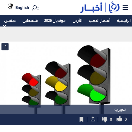
English
الرئيسية
أسعار الذهب
الأردن
مونديال 2026
فلسطين
طقس
1
تعبيرية
0
0