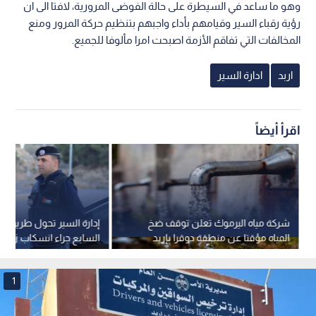
وهو ما ساعد في السيطرة على حالة الفوضى المرورية، لافتا الى ان
رؤية رقباء السير وقيامهم بأداء واجبهم بتنظيم حركة المرور ومنع
المخالفات التي تفاقم الأزمة اصبحت امرا مألوفا للجميع.
اربد
ادارة السير
اقرأ أيضاً
شركة مياه اليرموك تعلن توقف ضخ
إدارة السير تحول طريق الم
المياه مؤقتا عن منطقة دوقرا بإربد
السابع جراء انسكاب زيو
الملتقى
1