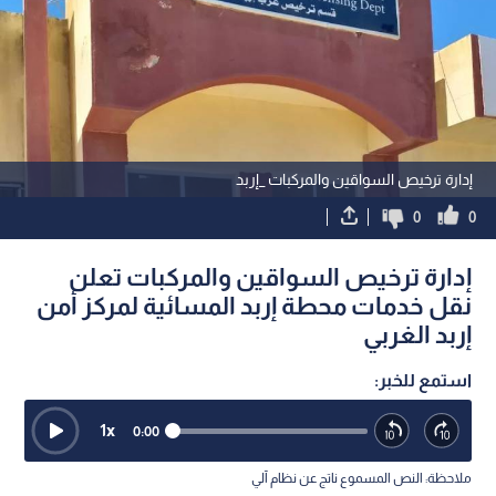
إدارة ترخيص السواقين والمركبات _إربد
0
0
إدارة ترخيص السواقين والمركبات تعلن
نقل خدمات محطة إربد المسائية لمركز أمن
إربد الغربي
استمع للخبر:
1
x
0:00
ملاحظة: النص المسموع ناتج عن نظام آلي