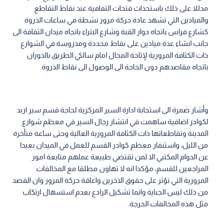
مدللا على ذلك باستحداث فتحات التفافية عند نقاط التقاطع
والميادين التي تشهد عادة حركة مرور نشطة في ساعات الذروة
كشارع فراس باتجاه دوار القبة وشارع البتراء باتجاه ميدان الثقافة الى
جانب انشاء عدة ميادين على نقاط محددة ومدروسة في الشوارع
ذات الكثافة المرورية لإتاحة المجال امام سالكي الطريق بالدوران
باتجاه مقاصدهم دون الحاجة الى الوصول الى نقاط الذروة.
وأشار ضمرة الى استجابة ادارة السير المركزية لحاجة قسم سير اربد
لكوادر اضافية ساهمت في انتشار رجال السير في معظم شوارع
المدينة وتقاطعاتها ذات الكثافة المرورية العالية وحتى ساعة متأخرة
من الليل، واستنفار معظم كوادر القسم للعمل في الميدان بعيدا
عن الدوام المكتبي الا لمن تقتضي طبيعة عملهم متابعة امور
المراجعين للقسم، مؤكدا انه لا تهاون مطلقا مع المخالفات
المرورية التي تؤثر على حقوق الاخرين واعاقة حركة المرور وان القصد
من ذلك ليس الجباية وانما تشكيل الرادع بعدم استسهال ارتكاب
مثل هذه المخالفات الحرجة.