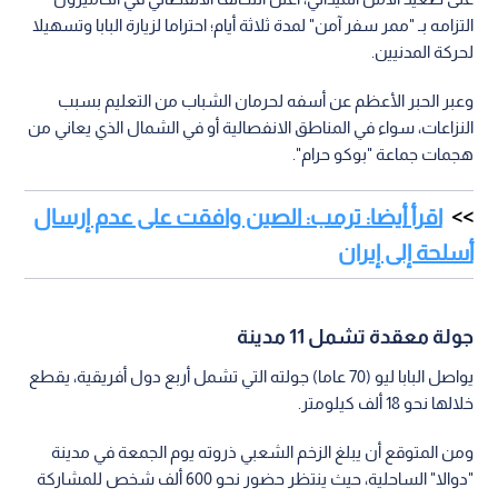
التزامه بـ "ممر سفر آمن" لمدة ثلاثة أيام؛ احتراما لزيارة البابا وتسهيلا
لحركة المدنيين.
وعبر الحبر الأعظم عن أسفه لحرمان الشباب من التعليم بسبب
النزاعات، سواء في المناطق الانفصالية أو في الشمال الذي يعاني من
هجمات جماعة "بوكو حرام".
اقرأ أيضا: ترمب: الصين وافقت على عدم إرسال
أسلحة إلى إيران
جولة معقدة تشمل 11 مدينة
يواصل البابا ليو (70 عاما) جولته التي تشمل أربع دول أفريقية، يقطع
خلالها نحو 18 ألف كيلومتر.
ومن المتوقع أن يبلغ الزخم الشعبي ذروته يوم الجمعة في مدينة
"دوالا" الساحلية، حيث ينتظر حضور نحو 600 ألف شخص للمشاركة