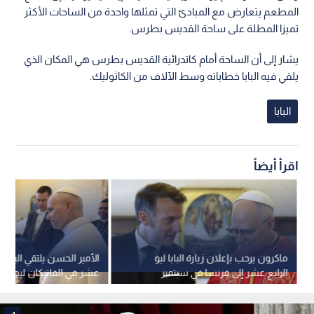
المطعم يتعارض مع المبادئ التي تمثلها واحدة من الساحات الأكثر
تميزا المطلة على ساحة القديس بطرس.
يشار إلى أن الساحة أمام كاتدرائية القديس بطرس هي المكان الذي
يلقي فيه البابا خطاباته وسط الآلاف من الكاثوليك.
البابا
اقرأ أيضاً
ماكرون يرحب بإعلان زيارة البابا ليو
الأمير الحسن يلتقي البابا ل
الرابع عشر إلى فرنسا في سبتمبر
عشر في الفاتيكان لبحث قض
المقبل
الإنساني