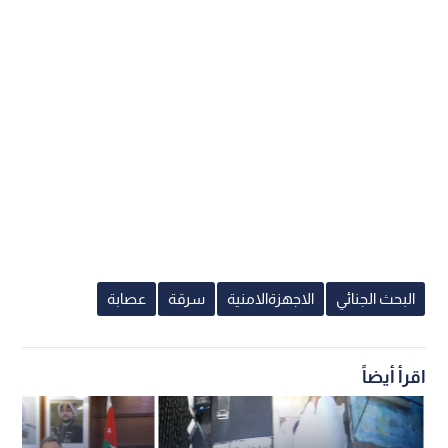
البحث الجنائي
الاجهزةالامنية
سرقة
عصابة
اقرأ أيضاً