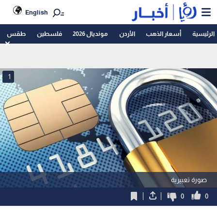
English
الرئيسية
أسعار الذهب
الأردن
مونديال 2026
فلسطين
طقس
1
صورة تعبيرية
0
0