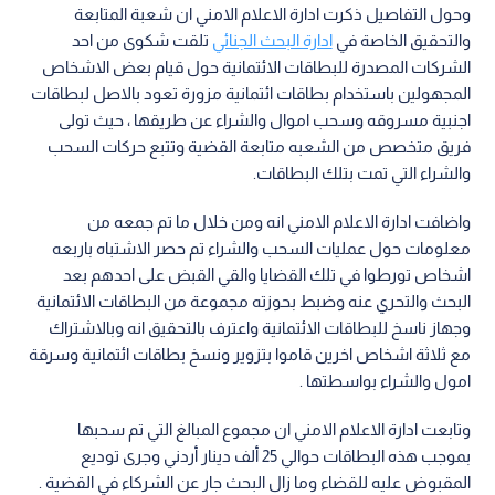
وحول التفاصيل ذكرت ادارة الاعلام الامني ان شعبة المتابعة
والتحقيق الخاصة في
ادارة البحث الجنائي
تلقت شكوى من احد
الشركات المصدرة للبطاقات الائتمانية حول قيام بعض الاشخاص
المجهولين باستخدام بطاقات ائتمانية مزورة تعود بالاصل لبطاقات
اجنبية مسروقه وسحب اموال والشراء عن طريقها ، حيث تولى
فريق متخصص من الشعبه متابعة القضية وتتبع حركات السحب
والشراء التي تمت بتلك البطاقات.
واضافت ادارة الاعلام الامني انه ومن خلال ما تم جمعه من
معلومات حول عمليات السحب والشراء تم حصر الاشتباه باربعه
اشخاص تورطوا في تلك القضايا والقي القبض على احدهم بعد
البحث والتحري عنه وضبط بحوزته مجموعة من البطاقات الائتمانية
وجهاز ناسخ للبطاقات الائتمانية واعترف بالتحقيق انه وبالاشتراك
مع ثلاثة اشخاص اخرين قاموا بتزوير ونسخ بطاقات ائتمانية وسرقة
امول والشراء بواسطتها .
وتابعت ادارة الاعلام الامني ان مجموع المبالغ التي تم سحبها
بموجب هذه البطاقات حوالي 25 ألف دينار أردني وجرى توديع
المقبوض عليه للقضاء وما زال البحث جار عن الشركاء في القضية .