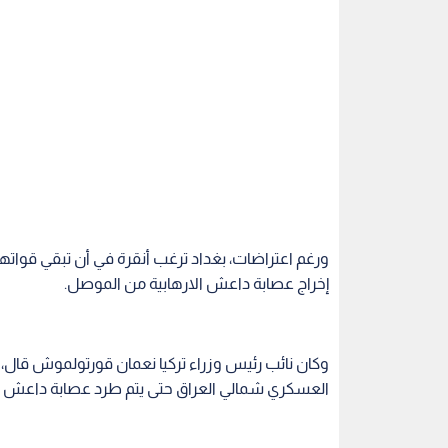
ورغم اعتراضات، بغداد ترغب أنقرة في أن تبقي قوات
إخراج عصابة داعش الارهابية من الموصل.
وكان نائب رئيس وزراء تركيا نعمان قورتولموش قال، 
العسكري شمالي العراق حتى يتم طرد عصابة داعش الا
وأضاف قورتولموش، في مقابلة بثتها وسائل إعلام تر
حماية الشعب الكردية السورية.
وتأتي تصريحات قورتولموش في وقت نفى رئيس مجلس 
أردوغان إنشاء قاعدة بعشيقة العراقية التي تسببت بخل
داعش في العراق
تركيا
العراق
الموصل