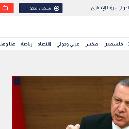
ولي - رؤيا الإخباري
تسجيل الدخول
فلسطين
طقس
عربي ودولي
اقتصاد
رياضة
هنا وهن
1