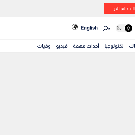
البث المباشر
English
اك
تكنولوجيا
أحداث مهمة
فيديو
وفيات