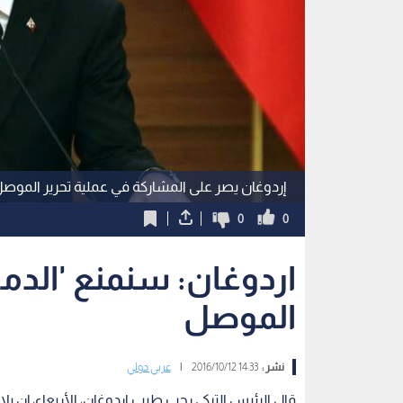
إردوغان يصر على المشاركة في عملية تحرير الموص
0
0
اردوغان: سنمنع 'الدماء
الموصل
نشر :
14:33 2016/10/12
|
عربي دولي
قال الرئيس التركي رجب طيب اردوغان، الأربعاء، إن ب