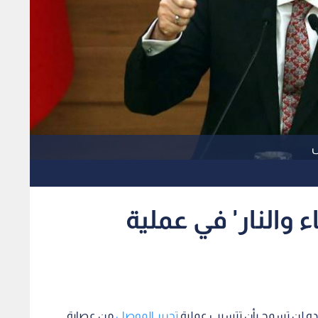
ل
 والنار' في عملية
لاده لن تسمح بأن تتسبب عملية
تحرير الموصل
من عصابة