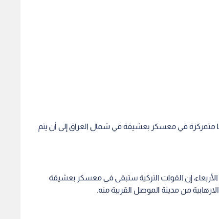
ها متمركزة في معسكر بعشيقة في شمال العراق إلى أن يتم
الأربعاء، إن القوات التركية ستبقى في معسكر بعشيقة
رهابية من مدينة الموصل القريبة منه.
كية، إن تركيا ستشارك في عملية الموصل ما لم تشارك وحدات
الوزراء العراقي حيدر العبادي، أن يكون قد طلب من
اف كبير بين بغداد وأنقرة.