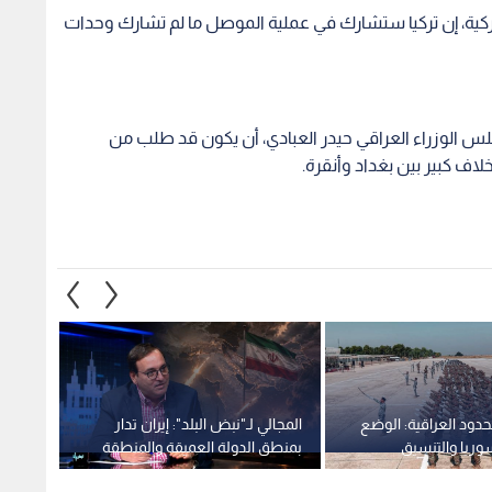
حدود العراقية: الوضع
المجالي لـ"نبض البلد": إيران تدار
هجوم ع
ريا والتنسيق
بمنطق الدولة العميقة والمنطقة
البحر ا
تتجه إلى مواجهة مفتوحة
تدين
1