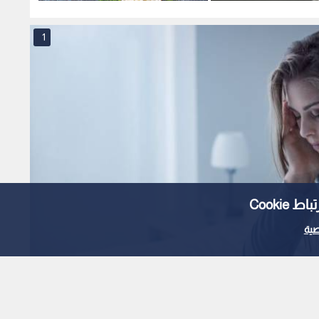
ة بالأطلسي
الجسم
دماغية
1
Cooki
ية