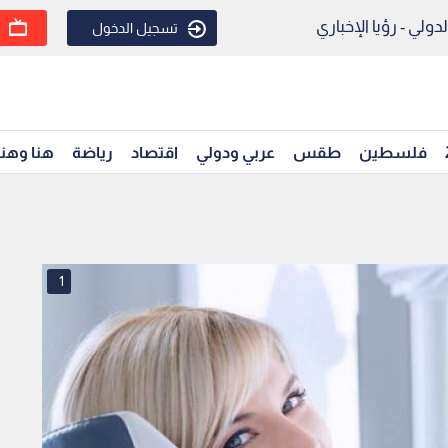
ولي - رؤيا الإخباري
تسجيل الدخول
فلسطين
طقس
عربي ودولي
اقتصاد
رياضة
هنا وهن
1