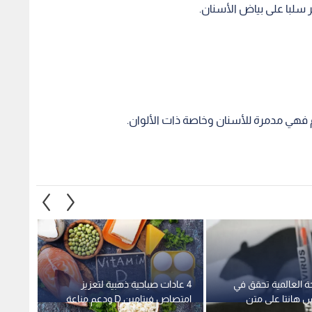
 العالمية تحقق في
4 عادات صباحية ذهبية لتعزيز
"فايزر
هانتا على متن
امتصاص فيتامين D ودعم مناعة
تجارب 