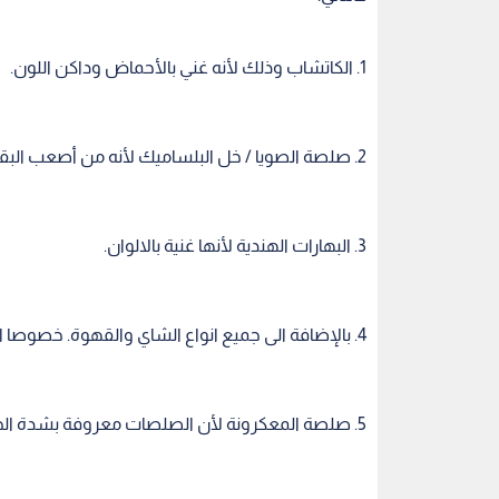
1. الكاتشاب وذلك لأنه غني بالأحماض وداكن اللون.
2. صلصة الصويا / خل البلساميك لأنه من أصعب البقع على الملابس فما بالنا بالأسنان.
3. البهارات الهندية لأنها غنية بالالوان.
4. بالإضافة الى جميع انواع الشاي والقهوة. خصوصا الشاي الأخضر وشاي الفراولة والتوت الأحمر.
5. صلصة المعكرونة لأن الصلصات معروفة بشدة الحموضة المتواجدة فيها وبلونها الأحمر الفاقع.