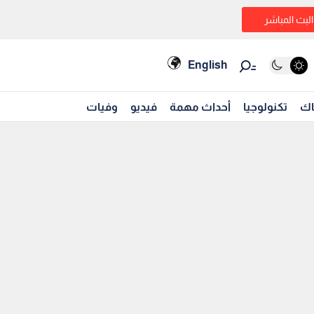
البث المباشر
English
اك
تكنولوجيا
أحداث مهمة
فيديو
وفيات