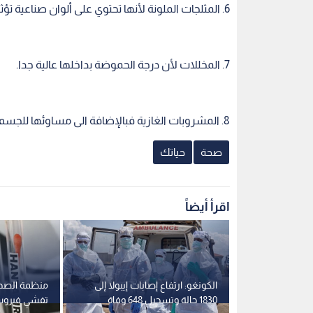
6. المثلجات الملونة لأنها تحتوي على ألوان صناعية تؤثر سلبا على بياض الأسنان.
7. المخللات لأن درجة الحموضة بداخلها عالية جدا.
8. المشروبات الغازية فبالإضافة الى مساوئها للجسم فهي مدمرة للأسنان وخاصة ذات الألوان.
صحة
حياتك
اقرأ أيضاً
ستخدم الجلد
الكونغو: ارتفاع إصابات إيبولا إلى
منظمة الصحة
ب البشرة
1830 حالة وتسجيل 648 وفاة
تفشي فيروس 