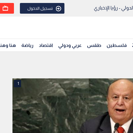
ولي - رؤيا الإخباري
تسجيل الدخول
فلسطين
طقس
عربي ودولي
اقتصاد
رياضة
هنا وهن
1