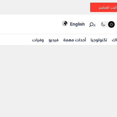
البث المباشر
English
اك
تكنولوجيا
أحداث مهمة
فيديو
وفيات