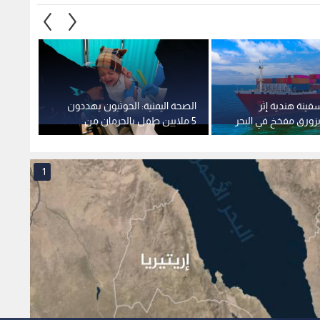
فينة هندية إثر
الصحة اليمنية: الحوثيون يهددون
رويترز
زورق مفخخ في البحر
5 ملايين طفل بالحرمان من
نفطية
اللقاحات
1