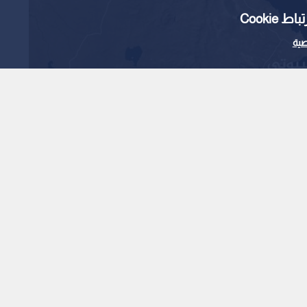
Cooki
ية
ي مشاورات لبناء تحالف
لبحر الأحمر
1
x
0:00