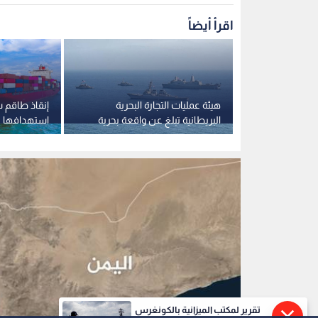
اقرأ أيضاً
 حوثي
هيئة عمليات التجارة البحرية
إنقاذ طاقم س
 في مأرب
البريطانية تبلغ عن واقعة بحرية
استهدافها ب
جديدة قبالة سواحل عدن
الأحمر
تقرير لمكتب الميزانية بالكونغرس