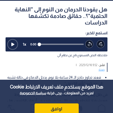
هل يقودنا الحرمان من النوم إلى "النهاية
الحتمية"؟.. حقائق صادمة تكشفها
الدراسات
استمع للخبر:
1
x
0:00
ملاحظة: النص المسموع ناتج عن نظام آلي
نشر :
9:52 2025/12/16
|
صحة
فعند تجاوز حاجز الـ 24 ساعة بلا نوم، يدخل الدماغ في حالة تشبه
إلى حد كبير "تأثير الكحول".
هذا الموقع يستخدم ملف تعريف الارتباط Cookie
لمزيد من المعلومات ، يرجى قراءة
سياسة الخصوصية
في ظل إيقاع حياة لاهث لا يعترف بالراحة، وتحت وطأة ضغوط
معيشية لا تنقطع، بات سؤال مخيف يتردد في أذهان الكثيرين: هل
يمكن لمخاصمة الوسادة والحرمان من النوم أن يكون طريقا
اوافق
مختصرا نحو الموت؟.. سؤال حمله خبراء الصحة إلى المختبرات للخروج