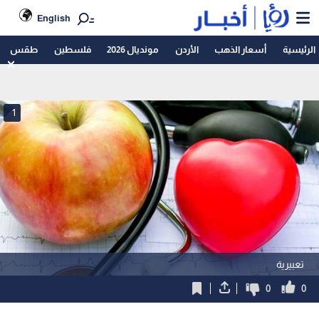
English
الرئيسية
أسعار الذهب
الأردن
مونديال 2026
فلسطين
طقس
1
تعبيرية
0
0