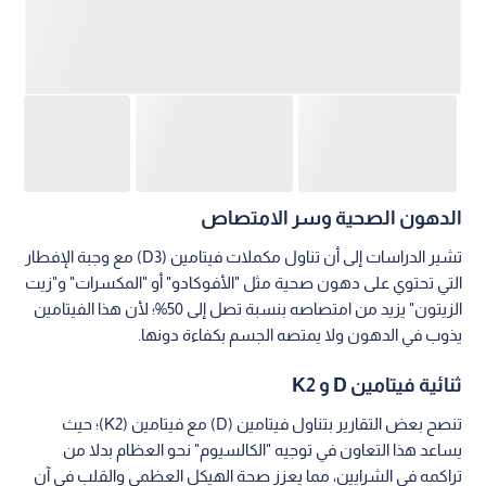
الدهون الصحية وسر الامتصاص
تشير الدراسات إلى أن تناول مكملات فيتامين (D3) مع وجبة الإفطار
التي تحتوي على دهون صحية مثل "الأفوكادو" أو "المكسرات" و"زيت
الزيتون" يزيد من امتصاصه بنسبة تصل إلى 50%؛ لأن هذا الفيتامين
يذوب في الدهون ولا يمتصه الجسم بكفاءة دونها.
ثنائية فيتامين D و K2
تنصح بعض التقارير بتناول فيتامين (D) مع فيتامين (K2)؛ حيث
يساعد هذا التعاون في توجيه "الكالسيوم" نحو العظام بدلا من
تراكمه في الشرايين، مما يعزز صحة الهيكل العظمي والقلب في آن