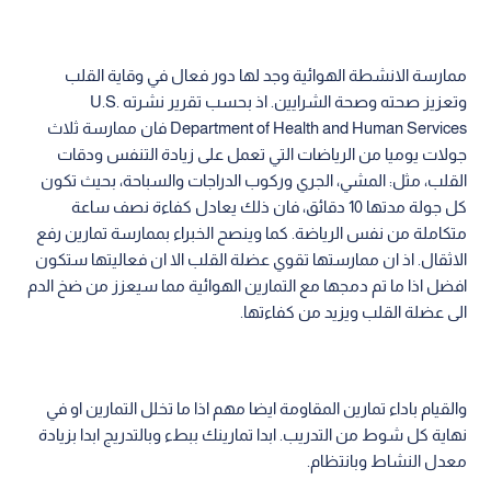
ممارسة الانشطة الهوائية وجد لها دور فعال في وقاية القلب
وتعزيز صحته وصحة الشرايين. اذ بحسب تقرير نشرته U.S.
Department of Health and Human Services فان ممارسة ثلاث
جولات يوميا من الرياضات التي تعمل على زيادة التنفس ودقات
القلب، مثل: المشي، الجري وركوب الدراجات والسباحة، بحيث تكون
كل جولة مدتها 10 دقائق، فان ذلك يعادل كفاءة نصف ساعة
متكاملة من نفس الرياضة. كما وينصح الخبراء بممارسة تمارين رفع
الاثقال. اذ ان ممارستها تقوي عضلة القلب الا ان فعاليتها ستكون
افضل اذا ما تم دمجها مع التمارين الهوائية مما سيعزز من ضخ الدم
الى عضلة القلب ويزيد من كفاءتها.
والقيام باداء تمارين المقاومة ايضا مهم اذا ما تخلل التمارين او في
نهاية كل شوط من التدريب. ابدا تمارينك ببطء وبالتدريج ابدا بزيادة
معدل النشاط وبانتظام.