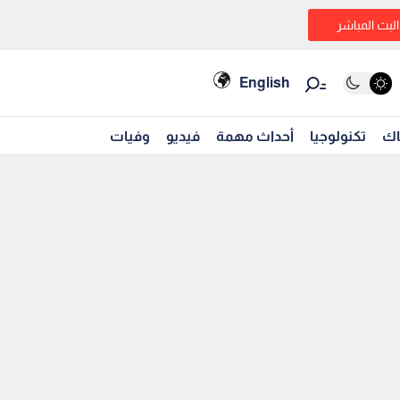
البث المباشر
English
اك
تكنولوجيا
أحداث مهمة
فيديو
وفيات