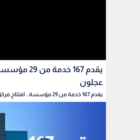
يقدم 167 خد
عجلون
يقدم 167 خدمة من 29 مؤسسة.. افتتاح مركز الخدم...