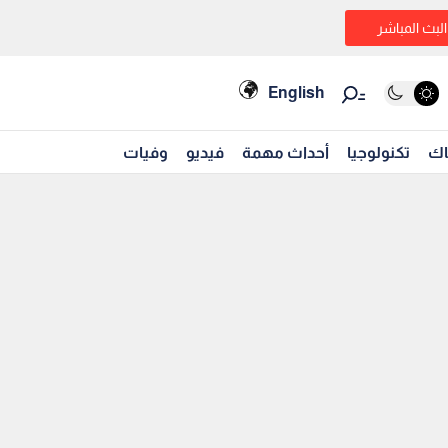
البث المباشر
English
اك
تكنولوجيا
أحداث مهمة
فيديو
وفيات