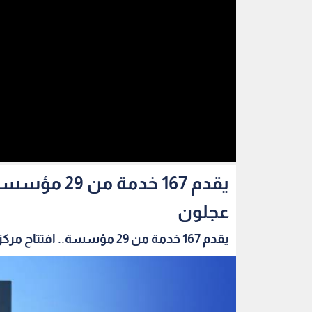
يقدم 167 خد
عجلون
يقدم 167 خدمة من 29 مؤسسة.. افتتاح مركز الخدم...