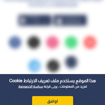
العربية والدولية على مدار الساعة.
هذا الموقع يستخدم ملف تعريف الارتباط Cookie
سياسة الخصوصية
الملكية الفكرية
معايير التصحيح
لمزيد من المعلومات ، يرجى قراءة
سياسة الخصوصية
اوافق