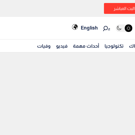
البث المباشر
English
اك
تكنولوجيا
أحداث مهمة
فيديو
وفيات