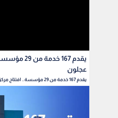
يقدم 167 خد
عجلون
يقدم 167 خدمة من 29 مؤسسة.. افتتاح مركز الخدم...