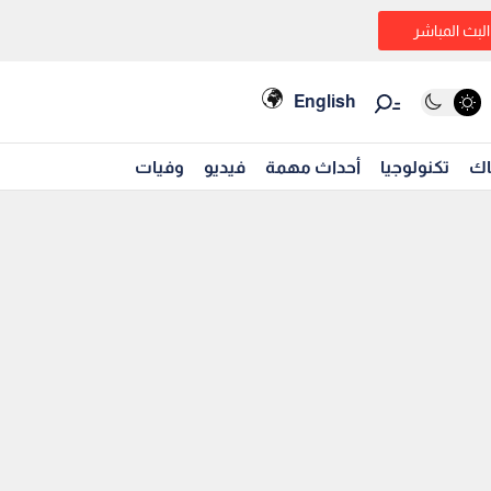
البث المباشر
English
اك
تكنولوجيا
أحداث مهمة
فيديو
وفيات