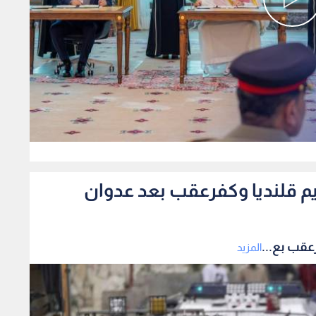
0
م قلنديا وكفرعقب بعد عدوان
عقب بع...
المزيد