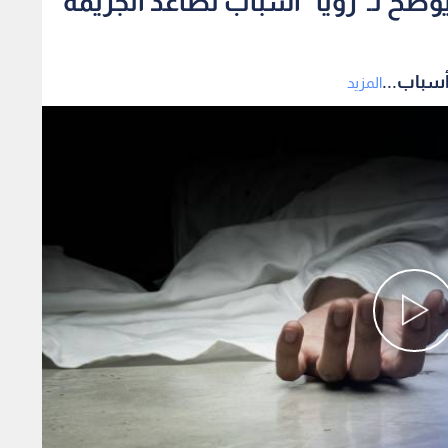
ضح لـ"رؤيا" أسباب تصاعد الجريمة
أسباب...
المزيد