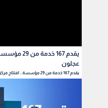
يقدم 167 خد
عجلون
يقدم 167 خدمة من 29 مؤسسة.. افتتاح مركز الخدم...