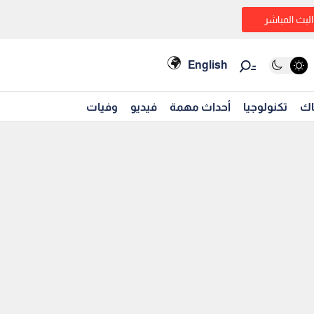
البث المباشر
English
اك
تكنولوجيا
أحداث مهمة
فيديو
وفيات