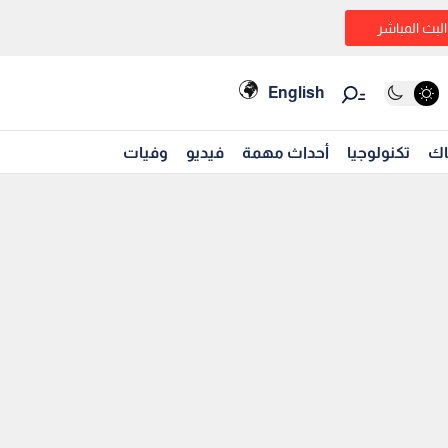
البث المباشر
English
اك
تكنولوجيا
أحداث مهمة
فيديو
وفيات