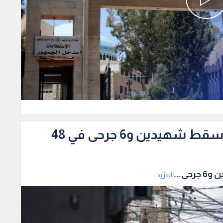
0
قطاع غزة.. خروقات متواصلة تسقط شهيدين و6 جرحى في 48
ى...
المزيد