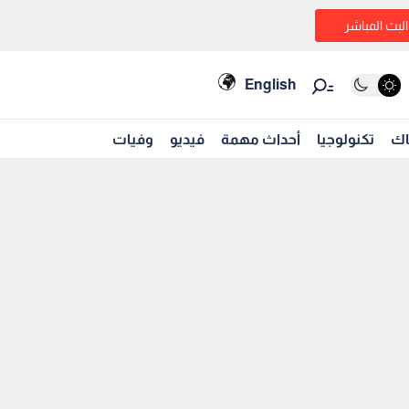
البث المباشر
English
اك
تكنولوجيا
أحداث مهمة
فيديو
وفيات