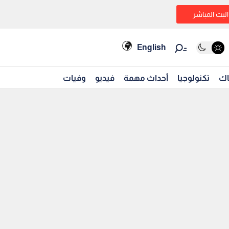
البث المباشر
English
اك
تكنولوجيا
أحداث مهمة
فيديو
وفيات