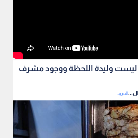
رما ليست وليدة اللحظة ووجود مشرف
ل...
المزيد