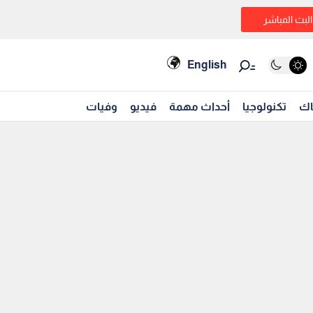
البث المباشر
English
اك
تكنولوجيا
أحداث مهمة
فيديو
وفيات