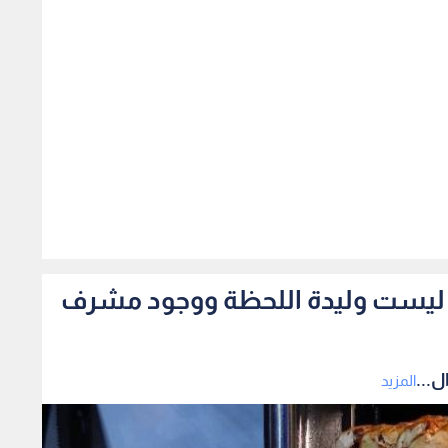
431
رما ليست وليدة اللحظة ووجود مشرف
ل...
المزيد