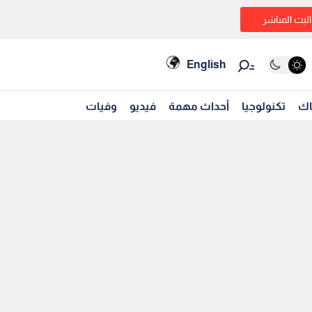
البث المباشر
English
اك
تكنولوجيا
أحداث مهمة
فيديو
وفيات