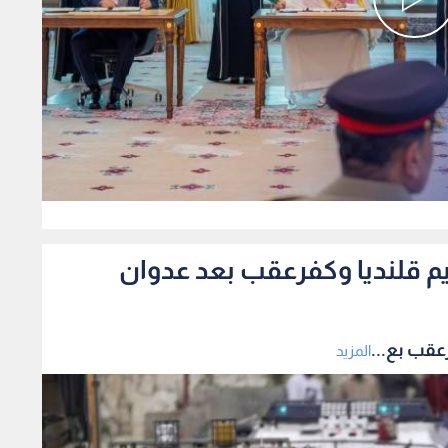
0
م قلنديا وكفرعقب بعد عدوان
عقب بع...
المزيد