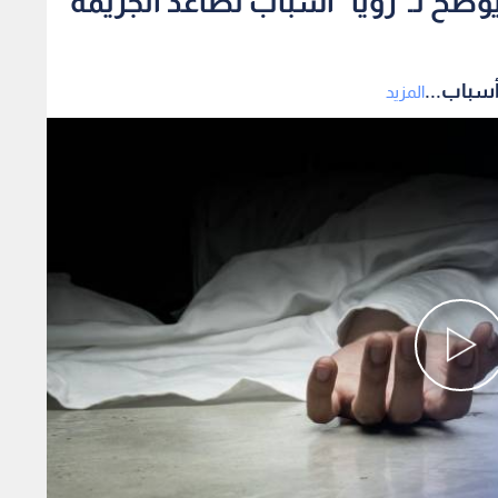
ضح لـ"رؤيا" أسباب تصاعد الجريمة
أسباب...
المزيد