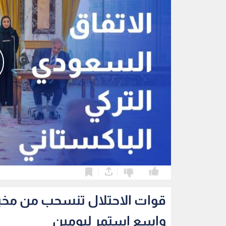
0
0
قوات الاحتلال تنسحب من مخي
واسع استمر ليومين