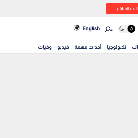
البث المباشر
English
اك
تكنولوجيا
أحداث مهمة
فيديو
وفيات