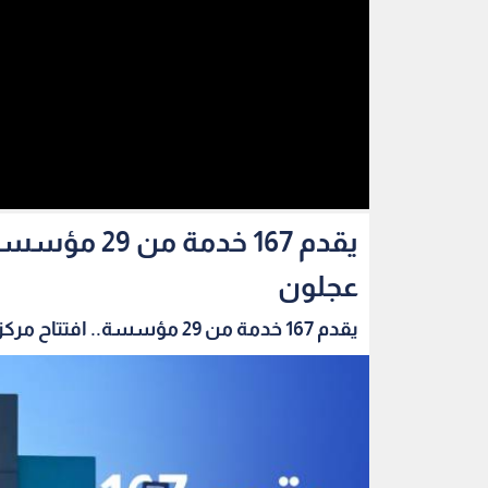
يقدم 167 خد
عجلون
يقدم 167 خدمة من 29 مؤسسة.. افتتاح مركز الخدم...