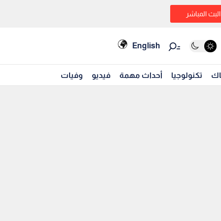
البث المباشر
English
اك
تكنولوجيا
أحداث مهمة
فيديو
وفيات