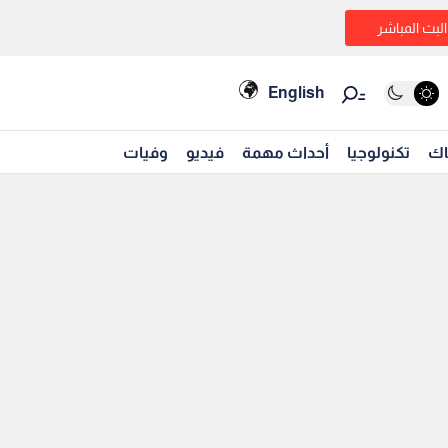
البث المباشر
English
اك
تكنولوجيا
أحداث مهمة
فيديو
وفيات