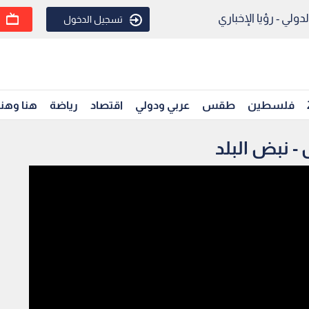
ولي - رؤيا الإخباري
تسجيل الدخول
فلسطين
طقس
عربي ودولي
اقتصاد
رياضة
هنا وهن
- نبض البلد