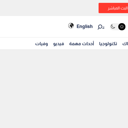
البث المباشر
English
اك
تكنولوجيا
أحداث مهمة
فيديو
وفيات