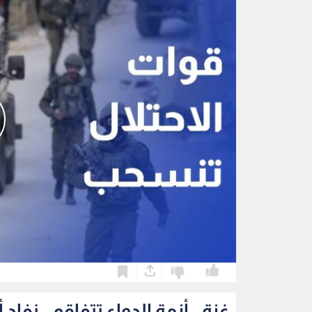
0
0
غزة.. أزمة الدواء تتفاقم.. ن