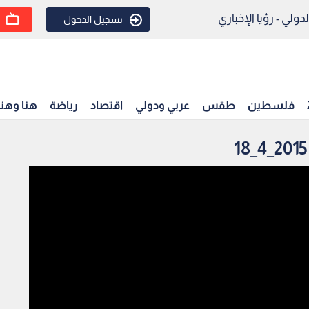
ولي - رؤيا الإخباري
تسجيل الدخول
فلسطين
طقس
عربي ودولي
اقتصاد
رياضة
هنا وهن