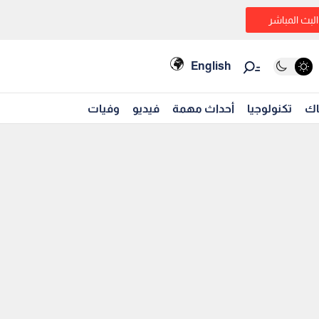
البث المباشر
English
اك
تكنولوجيا
أحداث مهمة
فيديو
وفيات