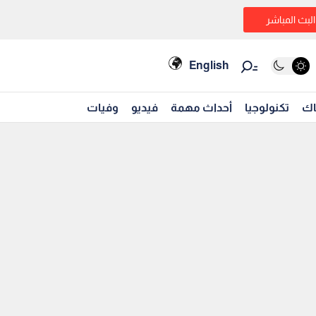
البث المباشر
English
اك
تكنولوجيا
أحداث مهمة
فيديو
وفيات