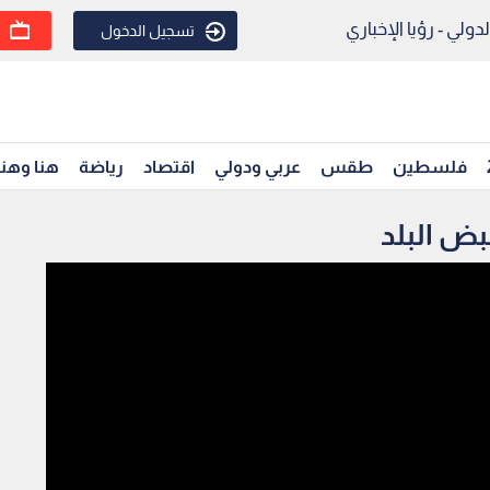
ولي - رؤيا الإخباري
تسجيل الدخول
فلسطين
طقس
عربي ودولي
اقتصاد
رياضة
هنا وهن
ض البلد