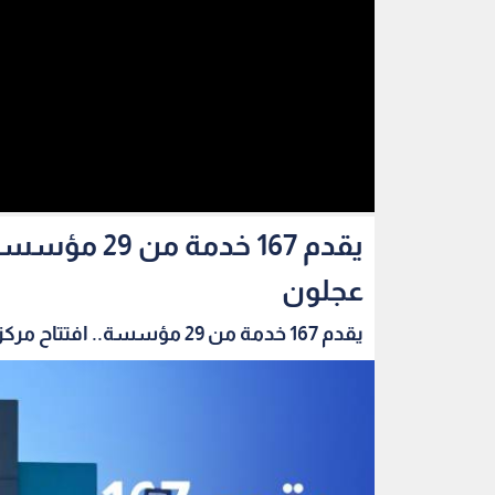
يقدم 167 خد
عجلون
يقدم 167 خدمة من 29 مؤسسة.. افتتاح مركز الخدم...