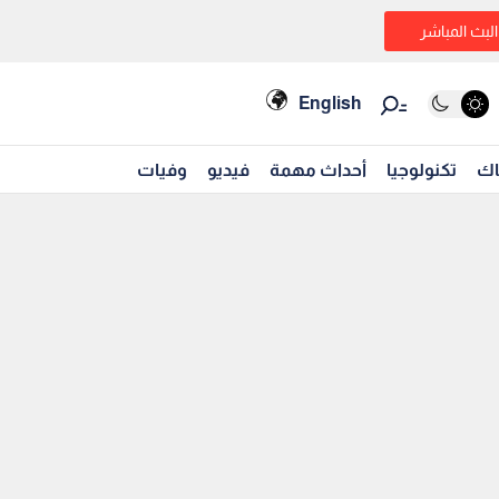
البث المباشر
English
اك
تكنولوجيا
أحداث مهمة
فيديو
وفيات