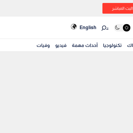
البث المباشر
English
اك
تكنولوجيا
أحداث مهمة
فيديو
وفيات