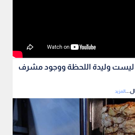
رما ليست وليدة اللحظة ووجود مشرف
ل...
المزيد