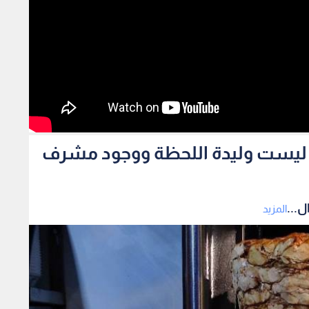
رما ليست وليدة اللحظة ووجود مشرف
ل...
المزيد