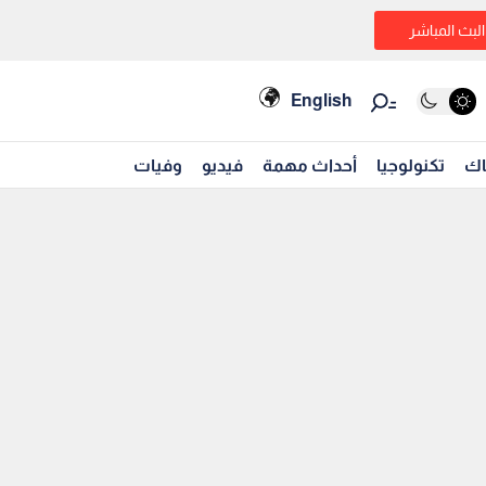
البث المباشر
English
اك
تكنولوجيا
أحداث مهمة
فيديو
وفيات