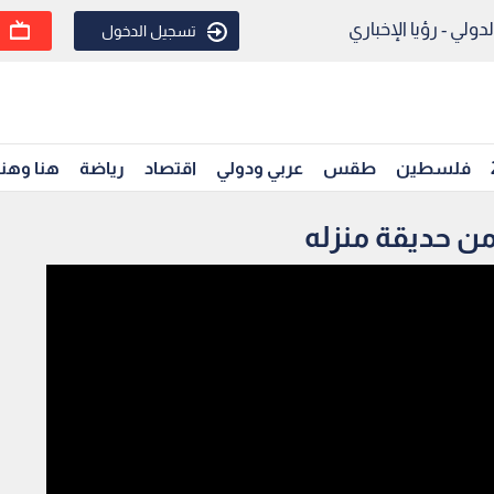
ولي - رؤيا الإخباري
تسجيل الدخول
فلسطين
طقس
عربي ودولي
اقتصاد
رياضة
هنا وهن
ن حديقة منزله