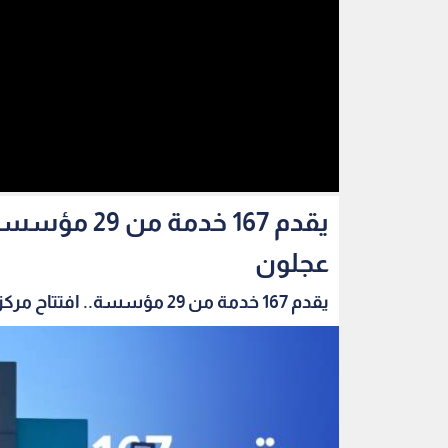
يقدم 167 خد
عجلون
يقدم 167 خدمة من 29 مؤسسة.. افتتاح مركز الخدم...