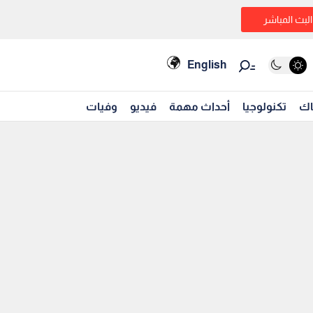
البث المباشر
English
اك
تكنولوجيا
أحداث مهمة
فيديو
وفيات