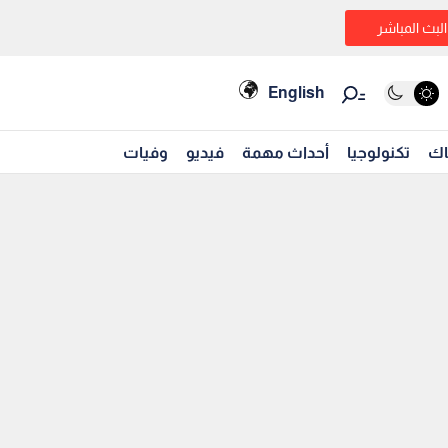
البث المباشر
English
اك
تكنولوجيا
أحداث مهمة
فيديو
وفيات