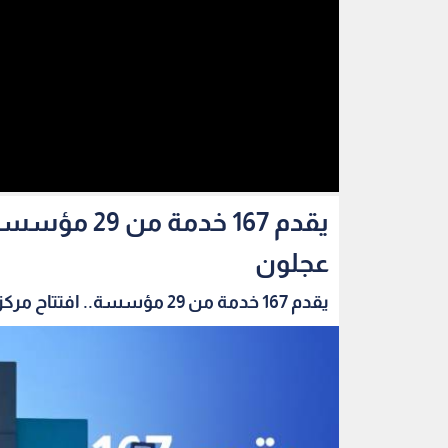
يقدم 167 خد
عجلون
يقدم 167 خدمة من 29 مؤسسة.. افتتاح مركز الخدم...