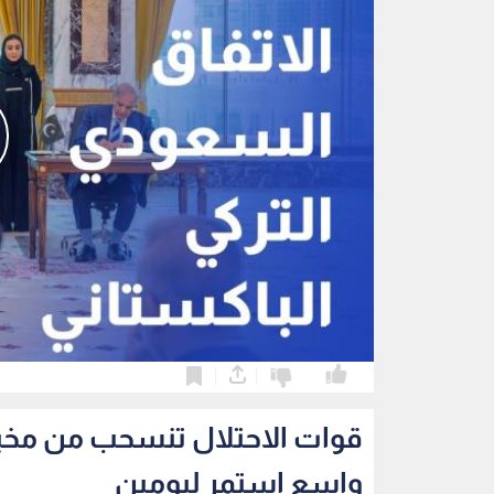
0
0
قوات الاحتلال تنسحب من مخي
واسع استمر ليومين