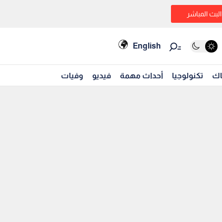
البث المباشر
English
اك
تكنولوجيا
أحداث مهمة
فيديو
وفيات