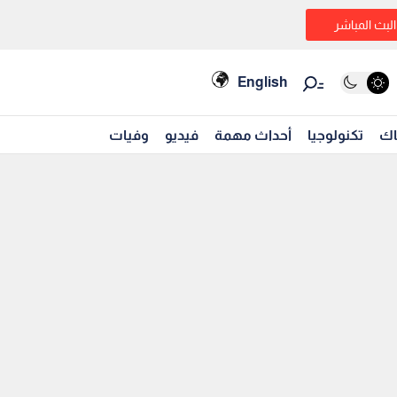
البث المباشر
English
اك
تكنولوجيا
أحداث مهمة
فيديو
وفيات