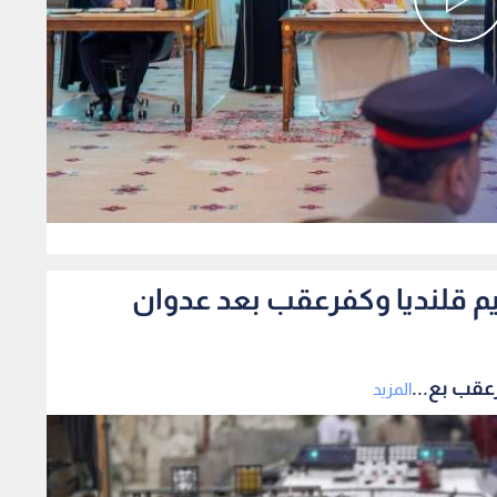
0
م قلنديا وكفرعقب بعد عدوان
عقب بع...
المزيد