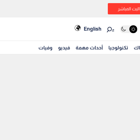
البث المباشر
English
اك
تكنولوجيا
أحداث مهمة
فيديو
وفيات