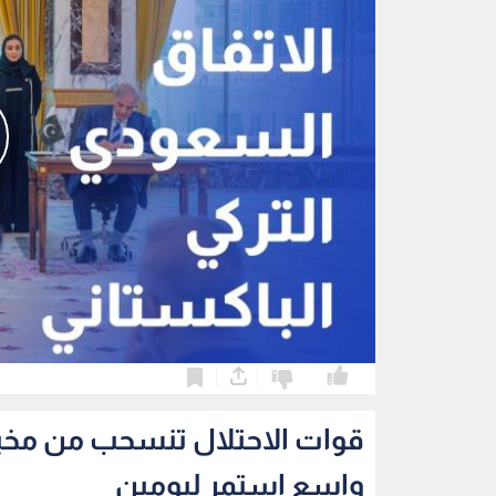
0
0
قوات الاحتلال تنسحب من مخي
واسع استمر ليومين