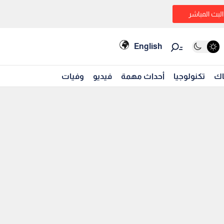
البث المباشر
English
اك
تكنولوجيا
أحداث مهمة
فيديو
وفيات