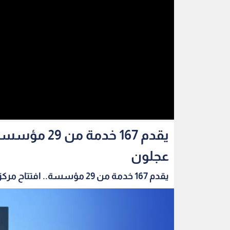
يقدم 167 خد
عجلون
يقدم 167 خدمة من 29 مؤسسة.. افتتاح مركز الخدم...