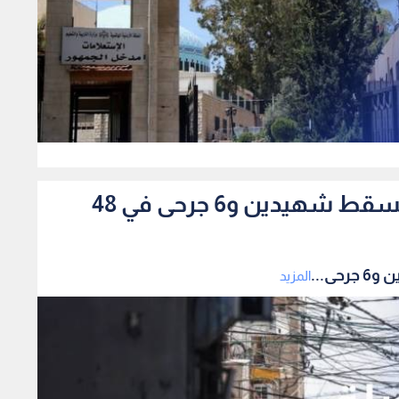
0
قطاع غزة.. خروقات متواصلة تسقط شهيدين و6 جرحى في 48
ى...
المزيد