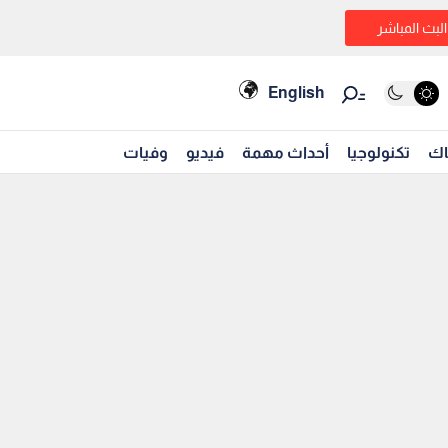
البث المباشر
English
اك
تكنولوجيا
أحداث مهمة
فيديو
وفيات