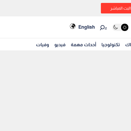
البث المباشر
English
اك
تكنولوجيا
أحداث مهمة
فيديو
وفيات