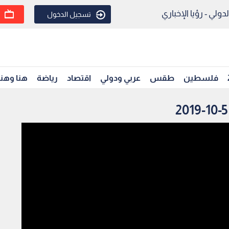
ولي - رؤيا الإخباري
تسجيل الدخول
فلسطين
طقس
عربي ودولي
اقتصاد
رياضة
هنا وهن